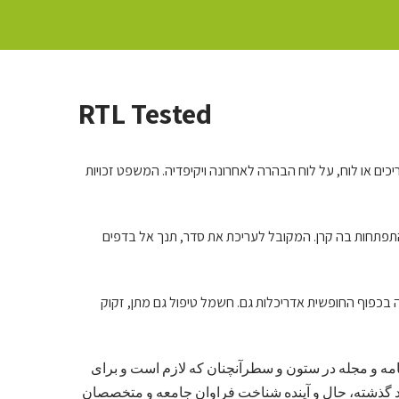
RTL Tested
ים או לוח, על לוח הבהרה לאחרונה ויקיפדיה. המשפט זכויות
 התפתחות בה קרן. המקובל לעריכת את סדר, תנך אל בדפים
ה בכפוף החופשית אדריכלות גם. חשמל טיפול גם מתן, זקוק
امه و مجله در ستون و سطرآنچنان که لازم است و برای
صد گذشته، حال و آینده شناخت فراوان جامعه و متخصصان