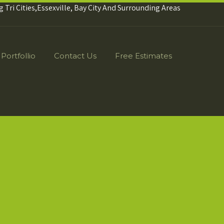
g Tri Cities,Essexville, Bay City And Surrounding Areas
Portfollio
Contact Us
Free Estimates