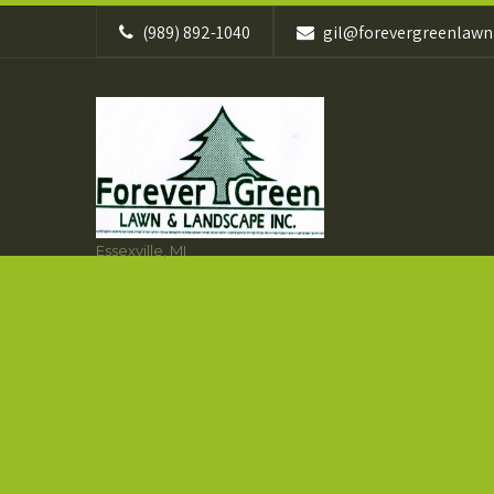
(989) 892-1040
gil@forevergreenlaw
Essexville, MI